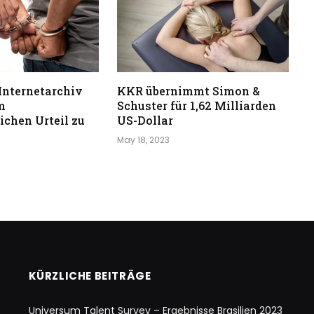
Internetarchiv
KKR übernimmt Simon &
m
Schuster für 1,62 Milliarden
chen Urteil zu
US-Dollar
May 18, 2023
KÜRZLICHE BEITRÄGE
Universum Talent Survey – Ergebnisse Brasilien 2023