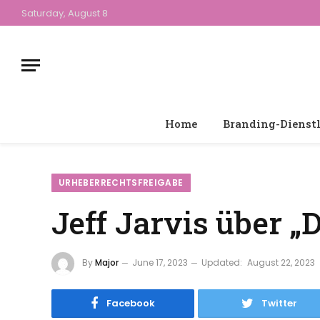
Saturday, August 8
Home
Branding-Dienst
URHEBERRECHTSFREIGABE
Jeff Jarvis über „
By
Major
June 17, 2023
Updated:
August 22, 2023
Facebook
Twitter