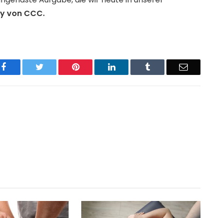
ly von CCC.
Facebook
Twitter
Pinterest
LinkedIn
Tumblr
Email