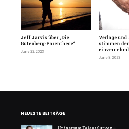
Jeff Jarvis über „Die
Verlage und 
Gutenberg-Parenthese“
stimmen de
einvernehmli
June 22, 2023
June 8, 2023
NEUESTE BEITRÄGE
Universum Talent Survey –